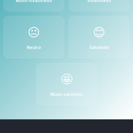
Muito insatisfeito
Insatisfeito
😐
😊
Neutro
Satisfeito
🤩
Muito satisfeito